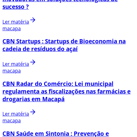
sucesso ?
Ler matéria
macapa
CBN Startups : Startups de Bioeconomia na
cadeia de resíduos do açaí
Ler matéria
macapa
CBN Radar do Comércio: Lei municipal
regulamenta as fiscalizações nas farmácias e
drogarias em Macapá
Ler matéria
macapa
CBN Saúde em Sintonia : Prevenção e