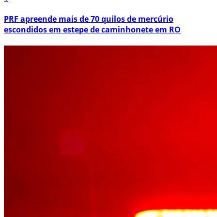
PRF apreende mais de 70 quilos de mercúrio
escondidos em estepe de caminhonete em RO