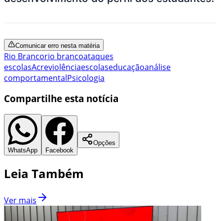
Comunicar erro nesta matéria
Rio Branco
rio branco
ataques
escolas
Acre
violência
escolas
educação
análise
comportamental
Psicologia
Compartilhe esta notícia
Opções
WhatsApp
Facebook
Leia Também
Ver mais