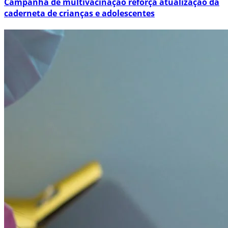
Campanha de multivacinação reforça atualização da
caderneta de crianças e adolescentes