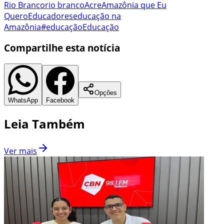
Rio Branco
rio branco
Acre
Amazônia que Eu
Quero
Educadores
educação na
Amazônia
#educação
Educação
Compartilhe esta notícia
Opções
WhatsApp
Facebook
Leia Também
Ver mais