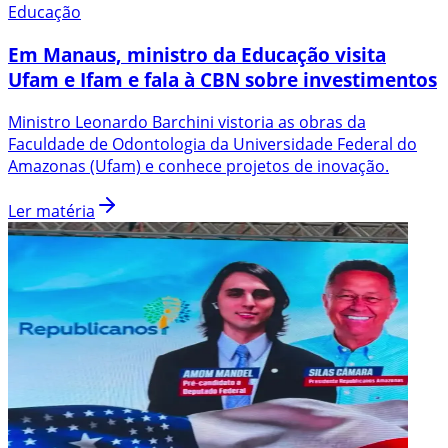
Educação
Em Manaus, ministro da Educação visita
Ufam e Ifam e fala à CBN sobre investimentos
Ministro Leonardo Barchini vistoria as obras da
Faculdade de Odontologia da Universidade Federal do
Amazonas (Ufam) e conhece projetos de inovação.
Ler matéria