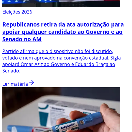
Eleições 2026
Republicanos retira da ata autorização para
apoiar qualquer candidato ao Governo e ao
Senado no AM
Partido afirma que o dispositivo não foi discutido,
votado e nem aprovado na convenção estadual. Sigla
apoiará Omar Aziz ao Governo e Eduardo Braga ao
Senado.
Ler matéria