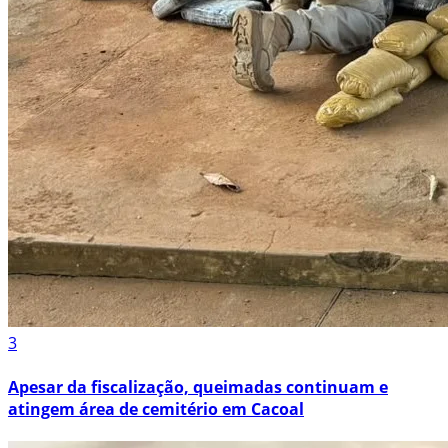
3
Apesar da fiscalização, queimadas continuam e
atingem área de cemitério em Cacoal