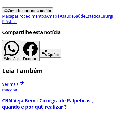
Comunicar erro nesta matéria
Macapá
Procedimentos
Amapá
#saúde
Saúde
Estética
Cirurg
Plástica
Compartilhe esta notícia
Opções
WhatsApp
Facebook
Leia Também
Ver mais
macapa
CBN Veja Bem : Cirurgia de Pálpebras ,
quando e por quê realizar ?