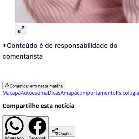
*Conteúdo é de responsabilidade do
comentarista
Comunicar erro nesta matéria
Macapá
Autoestima
Dicas
Amapá
comportamento
Psicologi
Compartilhe esta notícia
Opções
WhatsApp
Facebook