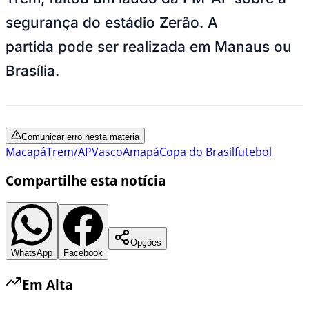
segurança do estádio Zerão. A
partida pode ser realizada em Manaus ou
Brasília.
Comunicar erro nesta matéria
Macapá
Trem/AP
Vasco
Amapá
Copa do Brasil
futebol
Compartilhe esta notícia
Opções
WhatsApp
Facebook
Leia Também