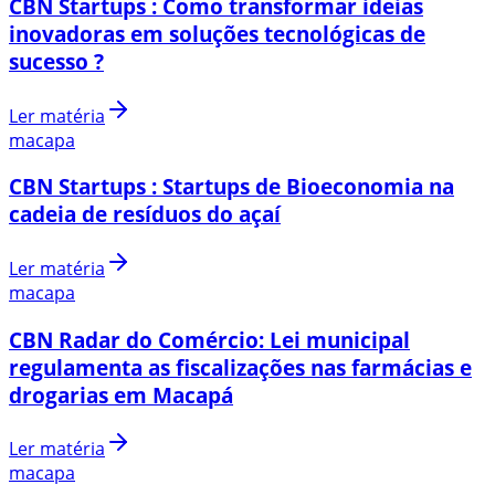
CBN Startups : Como transformar ideias
inovadoras em soluções tecnológicas de
sucesso ?
Ler matéria
macapa
CBN Startups : Startups de Bioeconomia na
cadeia de resíduos do açaí
Ler matéria
macapa
CBN Radar do Comércio: Lei municipal
regulamenta as fiscalizações nas farmácias e
drogarias em Macapá
Ler matéria
macapa