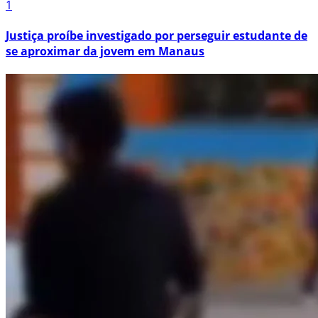
Ver mais
macapa
CBN Veja Bem : Cirurgia de Pálpebras ,
quando e por quê realizar ?
Ler matéria
macapa
CBN Startups:Transformação digital com as
startups
Ler matéria
macapa
CBN Radar do Comércio : Sesc Verão 2024
Ler matéria
macapa