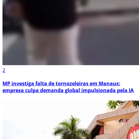
CBN Saúde em Sintonia: A importância da
Fonoaudiologia
Ler matéria
Em Alta
1
Justiça proíbe investigado por perseguir estudante de
se aproximar da jovem em Manaus