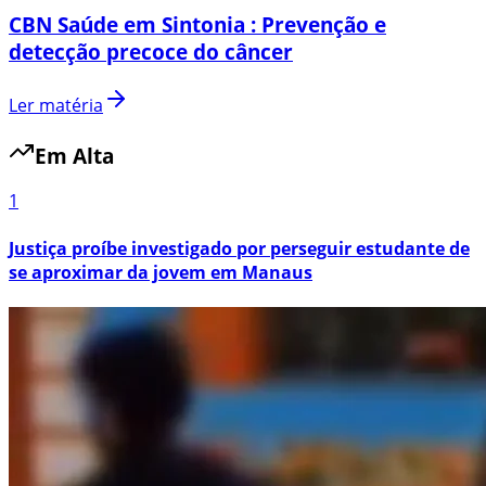
CBN Saúde em Sintonia : Prevenção e
detecção precoce do câncer
Ler matéria
Em Alta
1
Justiça proíbe investigado por perseguir estudante de
se aproximar da jovem em Manaus