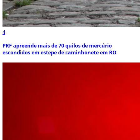
4
PRF apreende mais de 70 quilos de mercúrio
escondidos em estepe de caminhonete em RO