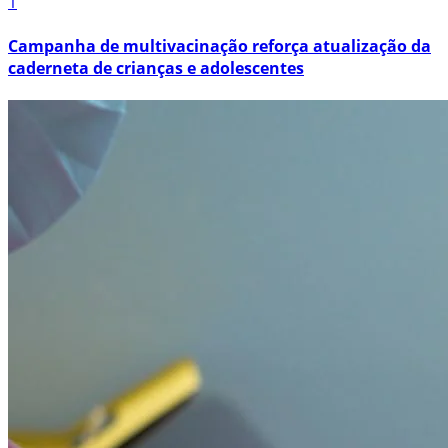
1
Campanha de multivacinação reforça atualização da
caderneta de crianças e adolescentes