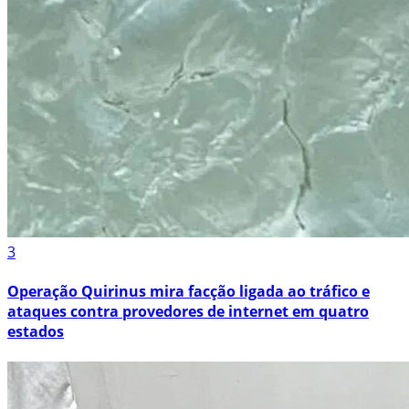
3
Operação Quirinus mira facção ligada ao tráfico e
ataques contra provedores de internet em quatro
estados