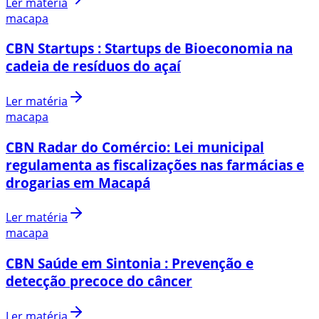
Ler matéria
macapa
CBN Startups : Startups de Bioeconomia na
cadeia de resíduos do açaí
Ler matéria
macapa
CBN Radar do Comércio: Lei municipal
regulamenta as fiscalizações nas farmácias e
drogarias em Macapá
Ler matéria
macapa
CBN Saúde em Sintonia : Prevenção e
detecção precoce do câncer
Ler matéria