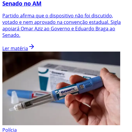
Senado no AM
Partido afirma que o dispositivo não foi discutido,
votado e nem aprovado na convenção estadual. Sigla
apoiará Omar Aziz ao Governo e Eduardo Braga ao
Senado.
Ler matéria
Polícia