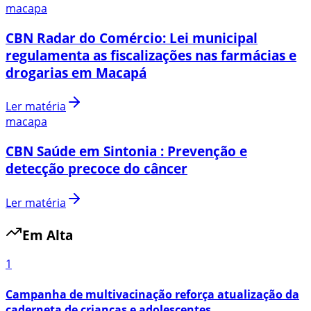
macapa
CBN Radar do Comércio: Lei municipal
regulamenta as fiscalizações nas farmácias e
drogarias em Macapá
Ler matéria
macapa
CBN Saúde em Sintonia : Prevenção e
detecção precoce do câncer
Ler matéria
Em Alta
1
Campanha de multivacinação reforça atualização da
caderneta de crianças e adolescentes