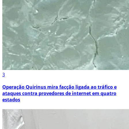
3
Operação Quirinus mira facção ligada ao tráfico e
ataques contra provedores de internet em quatro
estados