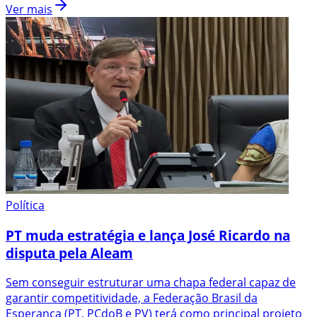
Ver mais
Política
PT muda estratégia e lança José Ricardo na
disputa pela Aleam
Sem conseguir estruturar uma chapa federal capaz de
garantir competitividade, a Federação Brasil da
Esperança (PT, PCdoB e PV) terá como principal projeto