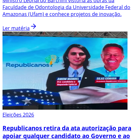
Ministro Leonardo Barchini vistoria as obras da
Faculdade de Odontologia da Universidade Federal do
Amazonas (Ufam) e conhece projetos de inovação.
Ler matéria
Eleições 2026
Republicanos retira da ata autorização para
apoiar qualquer candidato ao Governo e ao