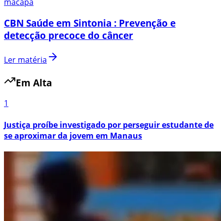
macapa
CBN Saúde em Sintonia : Prevenção e
detecção precoce do câncer
Ler matéria
Em Alta
1
Justiça proíbe investigado por perseguir estudante de
se aproximar da jovem em Manaus