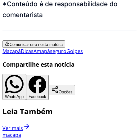
*Conteúdo é de responsabilidade do
comentarista
Comunicar erro nesta matéria
Macapá
Dicas
Amapá
seguro
Golpes
Compartilhe esta notícia
Opções
WhatsApp
Facebook
Leia Também
Ver mais
macapa