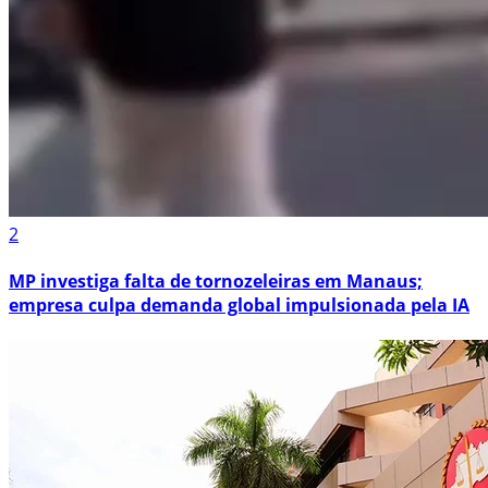
2
MP investiga falta de tornozeleiras em Manaus;
empresa culpa demanda global impulsionada pela IA