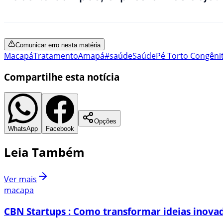
Comunicar erro nesta matéria
Macapá
Tratamento
Amapá
#saúde
Saúde
Pé Torto Congêni
Compartilhe esta notícia
Opções
WhatsApp
Facebook
Leia Também
Ver mais
macapa
CBN Startups : Como transformar ideias inovad