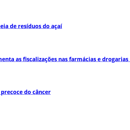
eia de resíduos do açaí
enta as fiscalizações nas farmácias e drogaria
 precoce do câncer