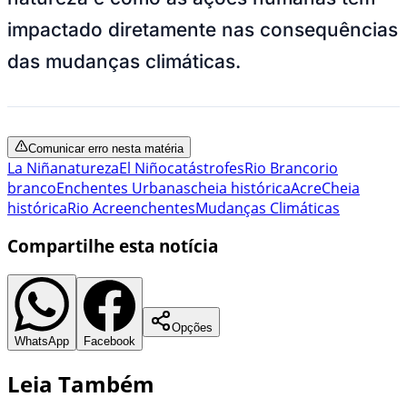
impactado diretamente nas consequências
das mudanças climáticas.
Comunicar erro nesta matéria
La Niña
natureza
El Niño
catástrofes
Rio Branco
rio
branco
Enchentes Urbanas
cheia histórica
Acre
Cheia
histórica
Rio Acre
enchentes
Mudanças Climáticas
Compartilhe esta notícia
Opções
WhatsApp
Facebook
Leia Também