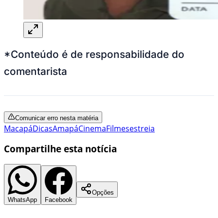
*Conteúdo é de responsabilidade do
comentarista
Comunicar erro nesta matéria
Macapá
Dicas
Amapá
Cinema
Filmes
estreia
Compartilhe esta notícia
Opções
WhatsApp
Facebook