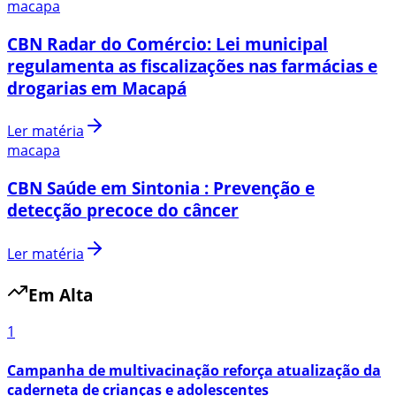
macapa
CBN Radar do Comércio: Lei municipal
regulamenta as fiscalizações nas farmácias e
drogarias em Macapá
Ler matéria
macapa
CBN Saúde em Sintonia : Prevenção e
detecção precoce do câncer
Ler matéria
Em Alta
1
Campanha de multivacinação reforça atualização da
caderneta de crianças e adolescentes