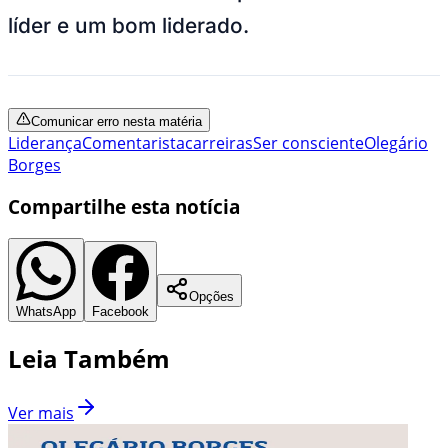
líder e um bom liderado.
Comunicar erro nesta matéria
Liderança
Comentarista
carreiras
Ser consciente
Olegário
Borges
Compartilhe esta notícia
Opções
WhatsApp
Facebook
Leia Também
Ver mais