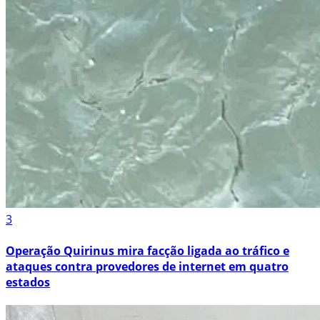
3
Operação Quirinus mira facção ligada ao tráfico e
ataques contra provedores de internet em quatro
estados