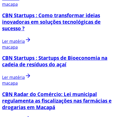
macapa
CBN Startups : Como transformar ideias
inovadoras em soluções tecnológicas de
sucesso ?
Ler matéria
macapa
CBN Startups : Startups de Bioeconomia na
cadeia de resíduos do açaí
Ler matéria
macapa
CBN Radar do Comércio: Lei municipal
regulamenta as fiscalizações nas farmácias e
drogarias em Macapá