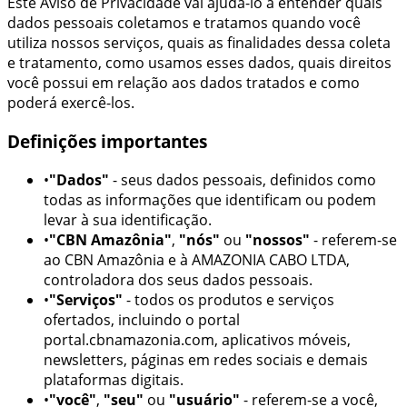
Este Aviso de Privacidade vai ajudá-lo a entender quais
dados pessoais coletamos e tratamos quando você
utiliza nossos serviços, quais as finalidades dessa coleta
e tratamento, como usamos esses dados, quais direitos
você possui em relação aos dados tratados e como
poderá exercê-los.
Definições importantes
•
"Dados"
- seus dados pessoais, definidos como
todas as informações que identificam ou podem
levar à sua identificação.
•
"
CBN Amazônia
"
,
"nós"
ou
"nossos"
- referem-se
ao
CBN Amazônia
e à
AMAZONIA CABO LTDA
,
controladora dos seus dados pessoais.
•
"Serviços"
- todos os produtos e serviços
ofertados,
incluindo o portal
portal.cbnamazonia.com
, aplicativos móveis,
newsletters, páginas em redes sociais e demais
plataformas digitais.
•
"você"
,
"seu"
ou
"usuário"
- referem-se a você,