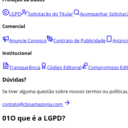
LGPD
Solicitação do Titular
Acompanhar Solicitaç
Comercial
Anuncie Conosco
Contrato de Publicidade
Anúnci
Institucional
Transparência
Código Editorial
Compromisso Edit
Dúvidas?
Se tiver alguma questão sobre nossos termos ou políticas
contato@cbnamazonia.com
01
O que é a LGPD?