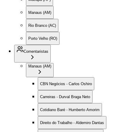
Manaus (AM)
Rio Branco (AC)
Porto Velho (RO)
Comentaristas
Manaus (AM)
CBN Negócios - Carlos Oshiro
Carreiras - Durval Braga Neto
Cotidiano Baré - Humberto Amorim
Direito do Trabalho - Aldemiro Dantas