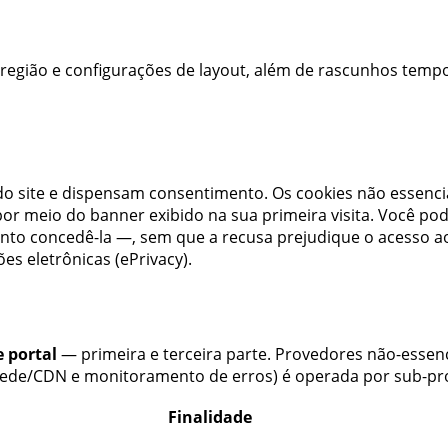
egião e configurações de layout, além de rascunhos tempo
o site e dispensam consentimento. Os cookies não essencia
 por meio do banner exibido na sua primeira visita. Você po
nto concedê-la —, sem que a recusa prejudique o acesso 
es eletrônicas (ePrivacy).
e portal
— primeira e terceira parte. Provedores não-essenc
, rede/CDN e monitoramento de erros) é operada por sub-p
Finalidade