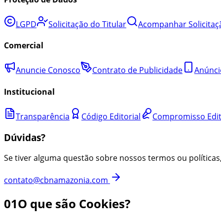
LGPD
Solicitação do Titular
Acompanhar Solicitaç
Comercial
Anuncie Conosco
Contrato de Publicidade
Anúnci
Institucional
Transparência
Código Editorial
Compromisso Edit
Dúvidas?
Se tiver alguma questão sobre nossos termos ou políticas
contato@cbnamazonia.com
01
O que são Cookies?