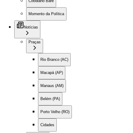
Cotidiano Baré
Momento da Política
Notícias
Praças
Rio Branco (AC)
Macapá (AP)
Manaus (AM)
Belém (PA)
Porto Velho (RO)
Cidades