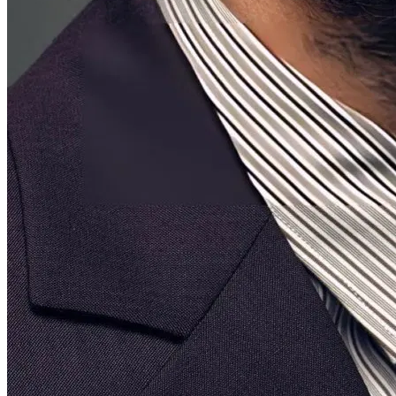
Em destaque
Alice Braga
Ator · Atriz
Ver Perfil