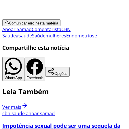
Comunicar erro nesta matéria
Anoar Samad
Comentarista
CBN
Saúde
#saúde
Saúde
mulheres
Endometriose
Compartilhe esta notícia
Opções
WhatsApp
Facebook
Leia Também
Ver mais
cbn saude anoar samad
Impotência sexual pode ser uma sequela da