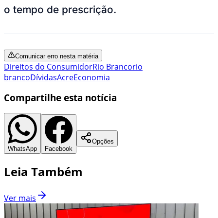
o tempo de prescrição.
Comunicar erro nesta matéria
Direitos do Consumidor
Rio Branco
rio
branco
Dívidas
Acre
Economia
Compartilhe esta notícia
Opções
WhatsApp
Facebook
Leia Também
Ver mais