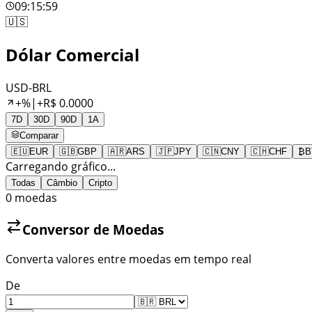
09:15:59
🇺🇸
Dólar Comercial
USD-BRL
+
%
|
+
R$
0.0000
7D
30D
90D
1A
Comparar
🇪🇺
EUR
🇬🇧
GBP
🇦🇷
ARS
🇯🇵
JPY
🇨🇳
CNY
🇨🇭
CHF
₿
B
Carregando gráfico...
Todas
Câmbio
Cripto
0
moedas
Conversor de Moedas
Converta valores entre moedas em tempo real
De