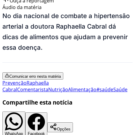
Ouça a reportagem
Áudio da matéria
No dia nacional de combate a hipertensão
arterial a doutora Raphaella Cabral dá
dicas de alimentos que ajudam a prevenir
essa doença.
Comunicar erro nesta matéria
Prevenção
Raphaella
Cabral
Comentarista
Nutrição
Alimentação
#saúde
Saúde
Compartilhe esta notícia
Opções
WhatsApp
Facebook