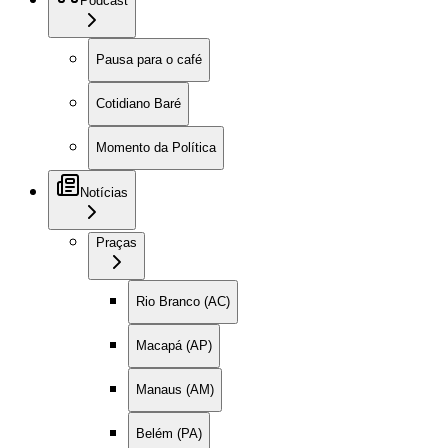
Podcast
Pausa para o café
Cotidiano Baré
Momento da Política
Notícias
Praças
Rio Branco (AC)
Macapá (AP)
Manaus (AM)
Belém (PA)