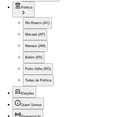
Política
Rio Branco (AC)
Macapá (AP)
Manaus (AM)
Belém (PA)
Porto Velho (RO)
Todas de Política
Eleições
Quem Somos
Programação