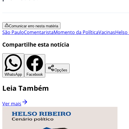
Comunicar erro nesta matéria
São Paulo
Comentarista
Momento da Política
Vacinas
Helso 
Compartilhe esta notícia
Opções
WhatsApp
Facebook
Leia Também
Ver mais