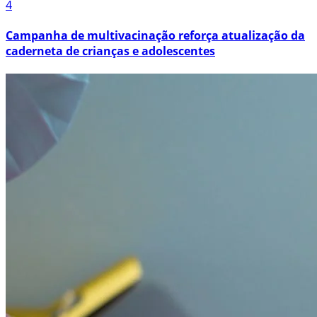
4
Campanha de multivacinação reforça atualização da
caderneta de crianças e adolescentes