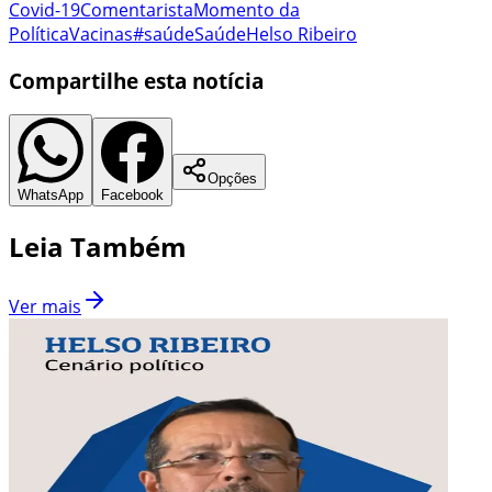
Covid-19
Comentarista
Momento da
Política
Vacinas
#saúde
Saúde
Helso Ribeiro
Compartilhe esta notícia
Opções
WhatsApp
Facebook
Leia Também
Ver mais