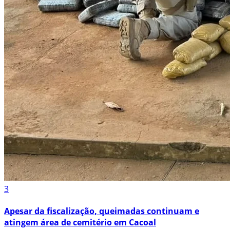
3
Apesar da fiscalização, queimadas continuam e
atingem área de cemitério em Cacoal