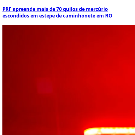
PRF apreende mais de 70 quilos de mercúrio
escondidos em estepe de caminhonete em RO