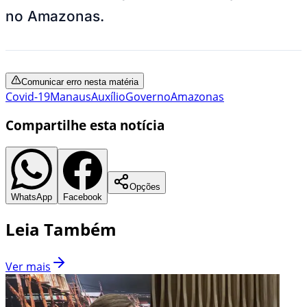
no Amazonas.
Comunicar erro nesta matéria
Covid-19
Manaus
Auxílio
Governo
Amazonas
Compartilhe esta notícia
Opções
WhatsApp
Facebook
Leia Também
Ver mais