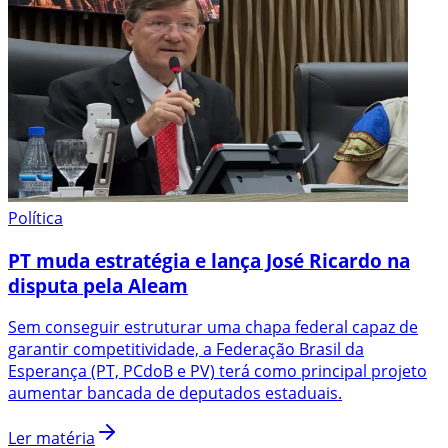
Política
PT muda estratégia e lança José Ricardo na
disputa pela Aleam
Sem conseguir estruturar uma chapa federal capaz de
garantir competitividade, a Federação Brasil da
Esperança (PT, PCdoB e PV) terá como principal projeto
aumentar bancada de deputados estaduais.
Ler matéria