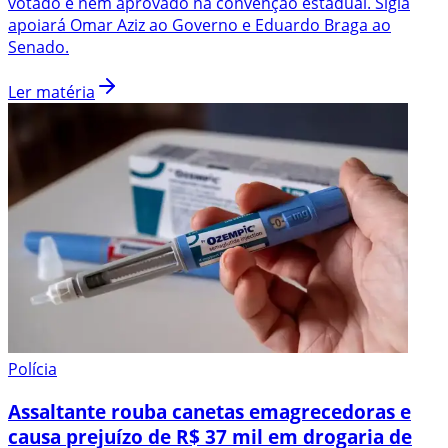
votado e nem aprovado na convenção estadual. Sigla
apoiará Omar Aziz ao Governo e Eduardo Braga ao
Senado.
Ler matéria
Polícia
Assaltante rouba canetas emagrecedoras e
causa prejuízo de R$ 37 mil em drogaria de