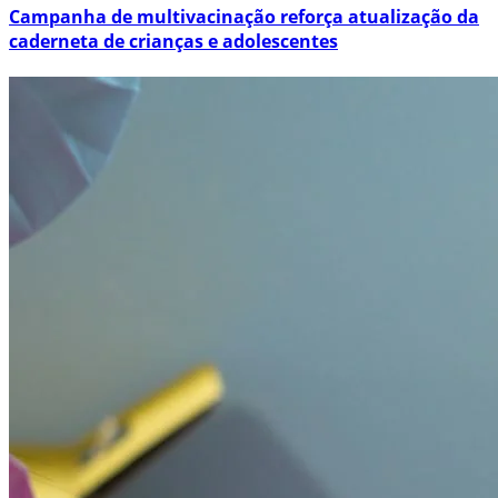
Campanha de multivacinação reforça atualização da
caderneta de crianças e adolescentes