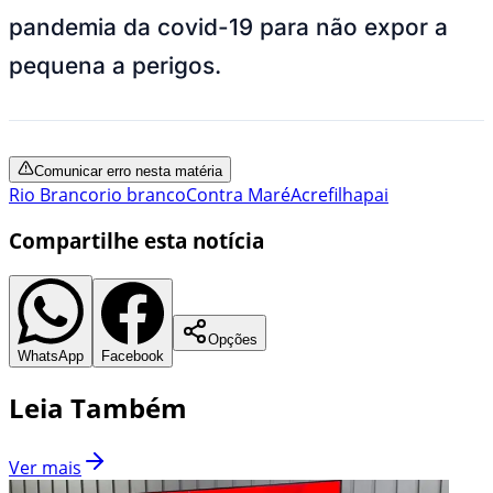
pandemia da covid-19 para não expor a
pequena a perigos.
Comunicar erro nesta matéria
Rio Branco
rio branco
Contra Maré
Acre
filha
pai
Compartilhe esta notícia
Opções
WhatsApp
Facebook
Leia Também
Ver mais