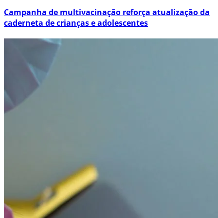
Campanha de multivacinação reforça atualização da
caderneta de crianças e adolescentes