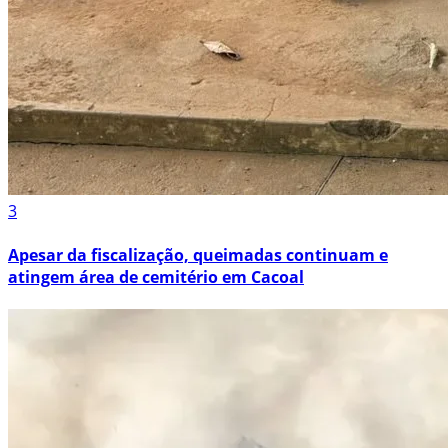
3
Apesar da fiscalização, queimadas continuam e
atingem área de cemitério em Cacoal