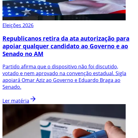
Eleições 2026
Republicanos retira da ata autorização para
apoiar qualquer candidato ao Governo e ao
Senado no AM
Partido afirma que o dispositivo não foi discutido,
votado e nem aprovado na convenção estadual. Sigla
apoiará Omar Aziz ao Governo e Eduardo Braga ao
Senado.
Ler matéria