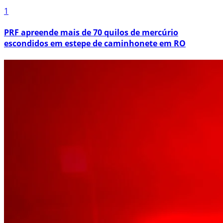
1
PRF apreende mais de 70 quilos de mercúrio
escondidos em estepe de caminhonete em RO