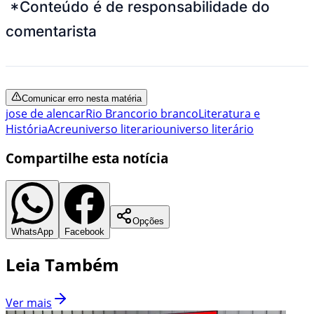
*Conteúdo é de responsabilidade do
comentarista
Comunicar erro nesta matéria
jose de alencar
Rio Branco
rio branco
Literatura e
História
Acre
universo literario
universo literário
Compartilhe esta notícia
Opções
WhatsApp
Facebook
Leia Também
Ver mais