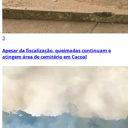
3
Apesar da fiscalização, queimadas continuam e
atingem área de cemitério em Cacoal