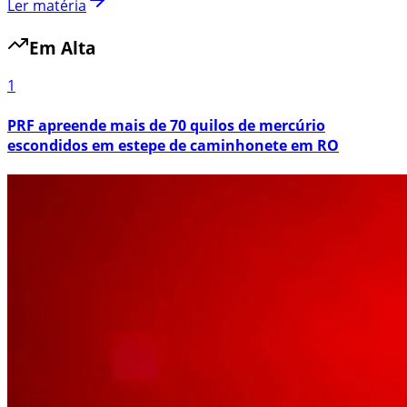
Ler matéria
Em Alta
1
PRF apreende mais de 70 quilos de mercúrio
escondidos em estepe de caminhonete em RO