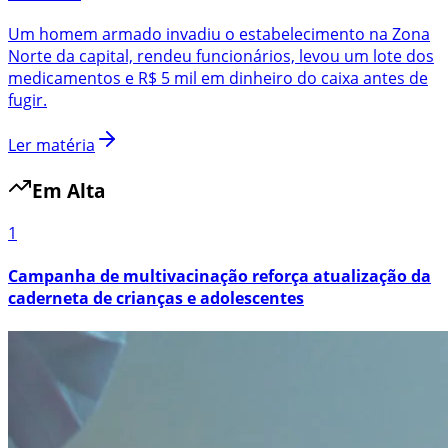
Um homem armado invadiu o estabelecimento na Zona
Norte da capital, rendeu funcionários, levou um lote dos
medicamentos e R$ 5 mil em dinheiro do caixa antes de
fugir.
Ler matéria
Em Alta
1
Campanha de multivacinação reforça atualização da
caderneta de crianças e adolescentes