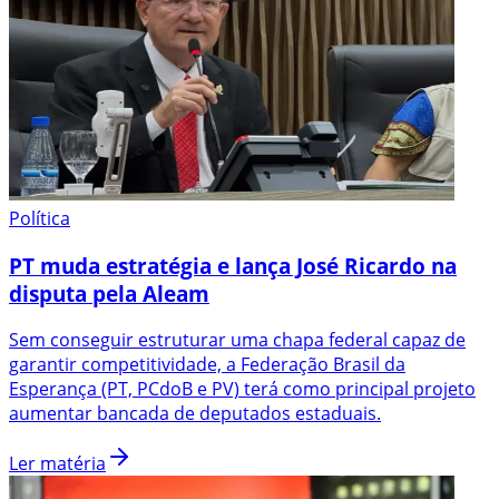
Política
PT muda estratégia e lança José Ricardo na
disputa pela Aleam
Sem conseguir estruturar uma chapa federal capaz de
garantir competitividade, a Federação Brasil da
Esperança (PT, PCdoB e PV) terá como principal projeto
aumentar bancada de deputados estaduais.
Ler matéria