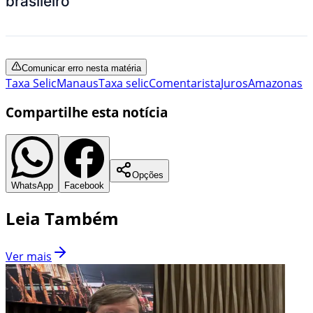
brasileiro
Comunicar erro nesta matéria
Taxa Selic
Manaus
Taxa selic
Comentarista
Juros
Amazonas
Compartilhe esta notícia
Opções
WhatsApp
Facebook
Leia Também
Ver mais