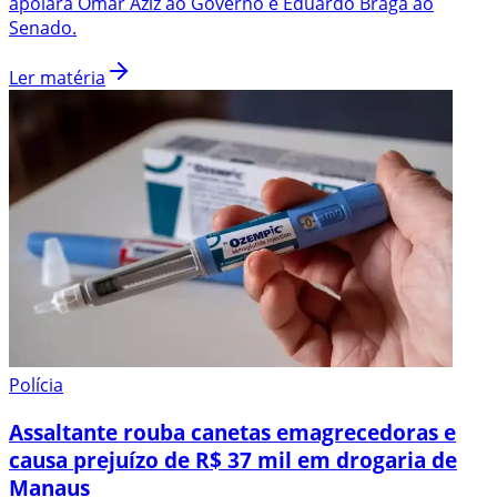
apoiará Omar Aziz ao Governo e Eduardo Braga ao
Senado.
Ler matéria
Polícia
Assaltante rouba canetas emagrecedoras e
causa prejuízo de R$ 37 mil em drogaria de
Manaus