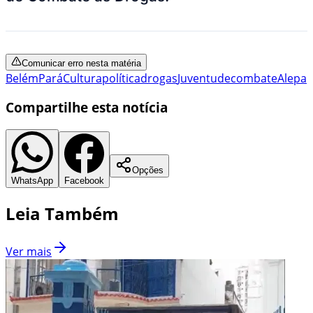
Comunicar erro nesta matéria
Belém
Pará
Cultura
política
drogas
Juventude
combate
Alepa
Compartilhe esta notícia
Opções
WhatsApp
Facebook
Leia Também
Ver mais