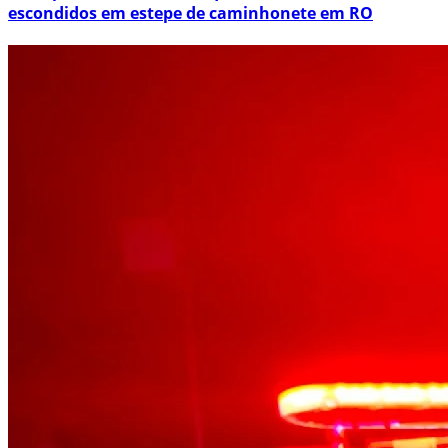
escondidos em estepe de caminhonete em RO