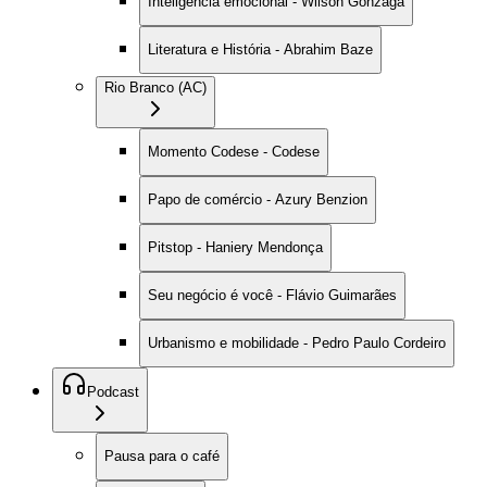
Inteligência emocional - Wilson Gonzaga
Literatura e História - Abrahim Baze
Rio Branco (AC)
Momento Codese - Codese
Papo de comércio - Azury Benzion
Pitstop - Haniery Mendonça
Seu negócio é você - Flávio Guimarães
Urbanismo e mobilidade - Pedro Paulo Cordeiro
Podcast
Pausa para o café