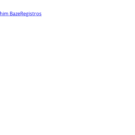
him Baze
Registros