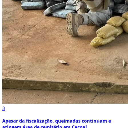
3
Apesar da fiscalização, queimadas continuam e
atingem área de cemitério em Cacoal