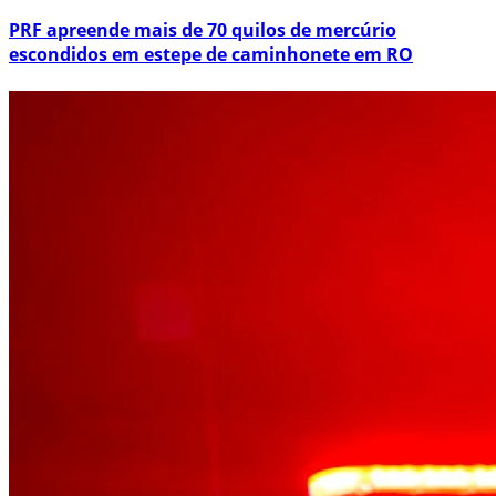
PRF apreende mais de 70 quilos de mercúrio
escondidos em estepe de caminhonete em RO