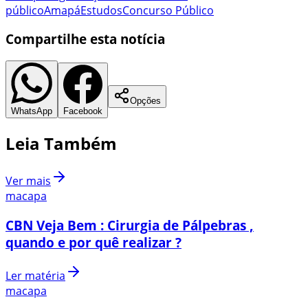
público
Amapá
Estudos
Concurso Público
Compartilhe esta notícia
Opções
WhatsApp
Facebook
Leia Também
Ver mais
macapa
CBN Veja Bem : Cirurgia de Pálpebras ,
quando e por quê realizar ?
Ler matéria
macapa