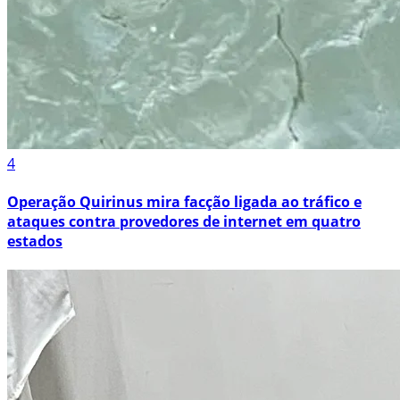
4
Operação Quirinus mira facção ligada ao tráfico e
ataques contra provedores de internet em quatro
estados