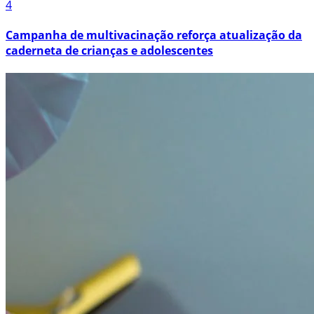
4
Campanha de multivacinação reforça atualização da
caderneta de crianças e adolescentes