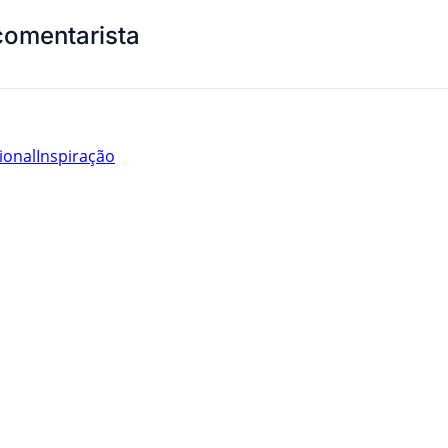
comentarista
ional
Inspiração