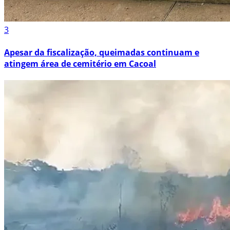
3
Apesar da fiscalização, queimadas continuam e
atingem área de cemitério em Cacoal