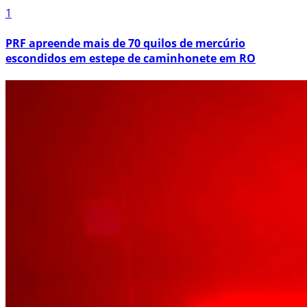
1
PRF apreende mais de 70 quilos de mercúrio
escondidos em estepe de caminhonete em RO