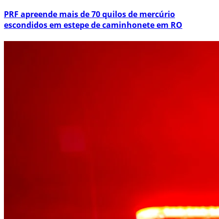
PRF apreende mais de 70 quilos de mercúrio
escondidos em estepe de caminhonete em RO