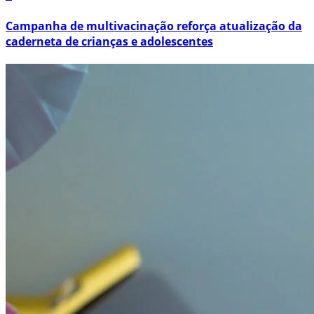
Campanha de multivacinação reforça atualização da
caderneta de crianças e adolescentes