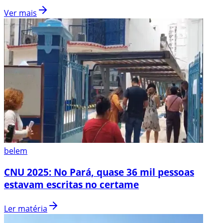
Ver mais
belem
CNU 2025: No Pará, quase 36 mil pessoas
estavam escritas no certame
Ler matéria