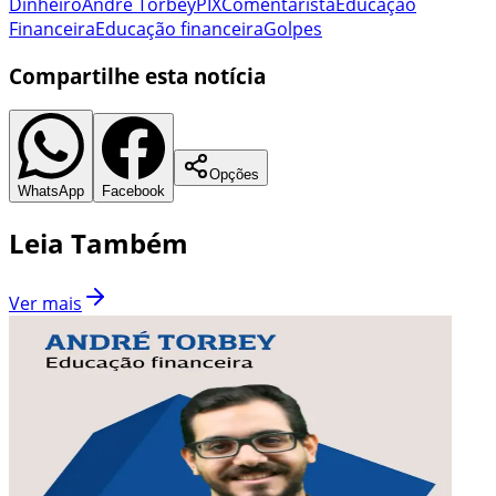
Dinheiro
André Torbey
PIX
Comentarista
Educação
Financeira
Educação financeira
Golpes
Compartilhe esta notícia
Opções
WhatsApp
Facebook
Leia Também
Ver mais