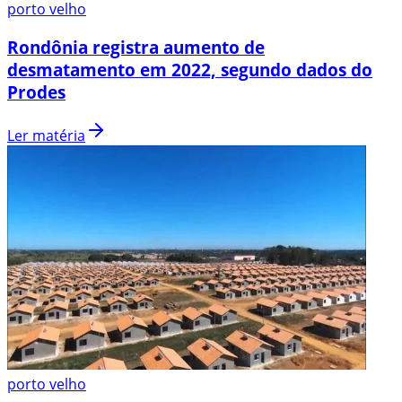
porto velho
Rondônia registra aumento de
desmatamento em 2022, segundo dados do
Prodes
Ler matéria
porto velho