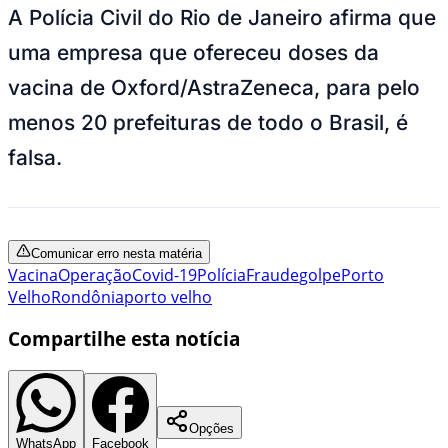
A Polícia Civil do Rio de Janeiro afirma que
uma empresa que ofereceu doses da
vacina de Oxford/AstraZeneca, para pelo
menos 20 prefeituras de todo o Brasil, é
falsa.
Comunicar erro nesta matéria
Vacina
Operação
Covid-19
Polícia
Fraude
golpe
Porto
Velho
Rondônia
porto velho
Compartilhe esta notícia
Opções
WhatsApp
Facebook