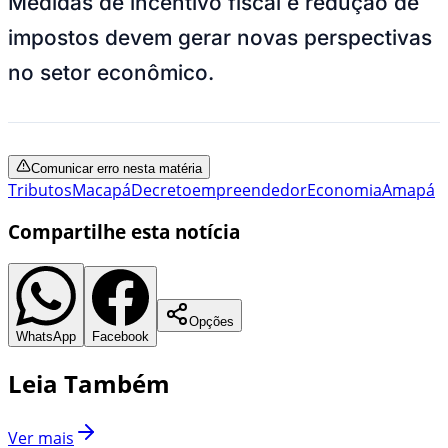
Medidas de incentivo fiscal e redução de
impostos devem gerar novas perspectivas
no setor econômico.
Comunicar erro nesta matéria
Tributos
Macapá
Decreto
empreendedor
Economia
Amapá
Compartilhe esta notícia
Opções
WhatsApp
Facebook
Leia Também
Ver mais