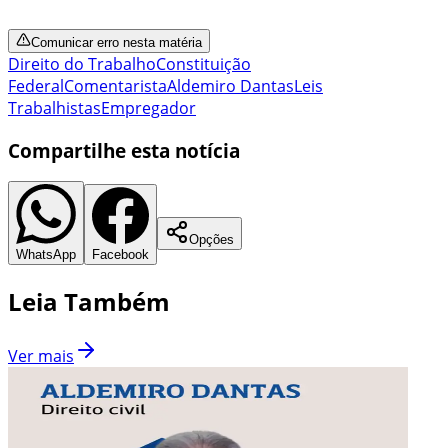
Comunicar erro nesta matéria
Direito do Trabalho
Constituição
Federal
Comentarista
Aldemiro Dantas
Leis
Trabalhistas
Empregador
Compartilhe esta notícia
Opções
WhatsApp
Facebook
Leia Também
Ver mais